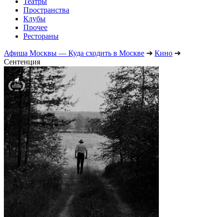
Театры
Пространства
Клубы
Прочее
Рестораны
Афиша Москвы — Куда сходить в Москве
➔
Кино
➔
Сентенция