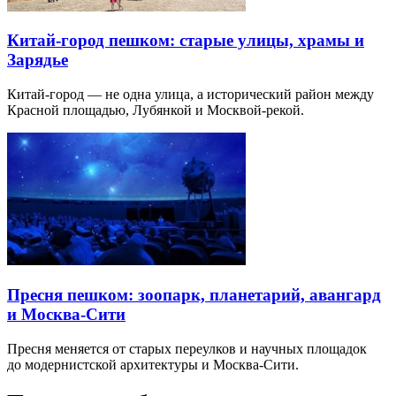
Китай-город пешком: старые улицы, храмы и
Зарядье
Китай-город — не одна улица, а исторический район между
Красной площадью, Лубянкой и Москвой-рекой.
Пресня пешком: зоопарк, планетарий, авангард
и Москва-Сити
Пресня меняется от старых переулков и научных площадок
до модернистской архитектуры и Москва-Сити.