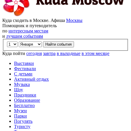
Куда сходить в Москве. Афиша
Москвы
Помощник и путеводитель
по
интересным местам
и
лучшим событиям
Куда пойти
сегодня
завтра
в выходные
в этом месяце
Выставки
Фестивали
С детьми
Активный отдых
Музыка
Шоу
Праздники
Образование
Бесплатно
Музеи
Парки
Погулять
Туристу