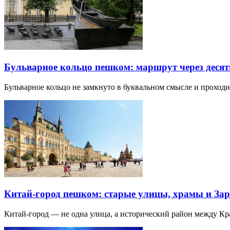
Бульварное кольцо пешком: маршрут через десят
Бульварное кольцо не замкнуто в буквальном смысле и прохо
Китай-город пешком: старые улицы, храмы и Зар
Китай-город — не одна улица, а исторический район между К