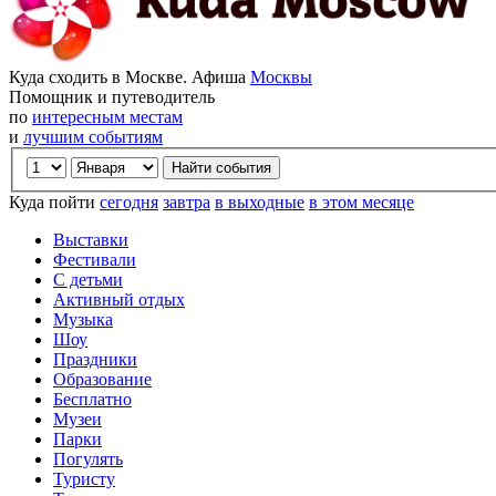
Куда сходить в Москве. Афиша
Москвы
Помощник и путеводитель
по
интересным местам
и
лучшим событиям
Куда пойти
сегодня
завтра
в выходные
в этом месяце
Выставки
Фестивали
С детьми
Активный отдых
Музыка
Шоу
Праздники
Образование
Бесплатно
Музеи
Парки
Погулять
Туристу