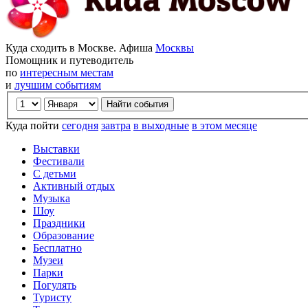
Куда сходить в Москве. Афиша
Москвы
Помощник и путеводитель
по
интересным местам
и
лучшим событиям
Куда пойти
сегодня
завтра
в выходные
в этом месяце
Выставки
Фестивали
С детьми
Активный отдых
Музыка
Шоу
Праздники
Образование
Бесплатно
Музеи
Парки
Погулять
Туристу