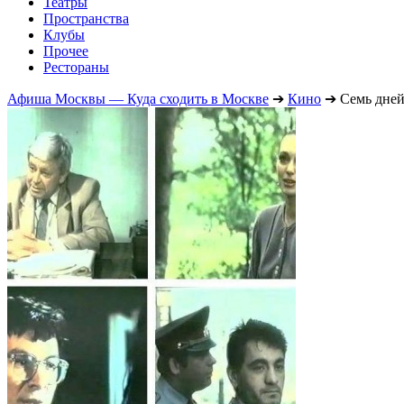
Театры
Пространства
Клубы
Прочее
Рестораны
Афиша Москвы — Куда сходить в Москве
➔
Кино
➔
Семь дней