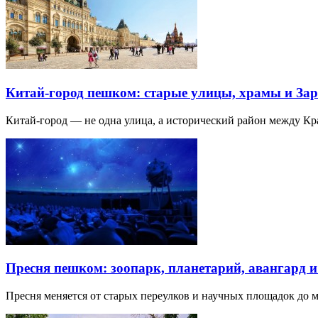
Китай-город пешком: старые улицы, храмы и Зар
Китай-город — не одна улица, а исторический район между К
Пресня пешком: зоопарк, планетарий, авангард 
Пресня меняется от старых переулков и научных площадок до 