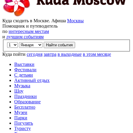
Куда сходить в Москве. Афиша
Москвы
Помощник и путеводитель
по
интересным местам
и
лучшим событиям
Куда пойти
сегодня
завтра
в выходные
в этом месяце
Выставки
Фестивали
С детьми
Активный отдых
Музыка
Шоу
Праздники
Образование
Бесплатно
Музеи
Парки
Погулять
Туристу