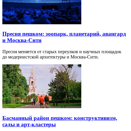
Пресня пешком: зоопарк, планетарий, авангард
и Москва-Сити
Пресня меняется от старых переулков и научных площадок
до модернистской архитектуры и Москва-Сити.
Басманный район пешком: конструктивизм,
сады и арт-кластеры