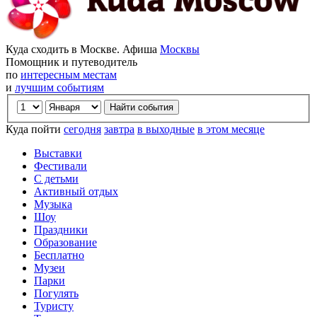
Куда сходить в Москве. Афиша
Москвы
Помощник и путеводитель
по
интересным местам
и
лучшим событиям
Куда пойти
сегодня
завтра
в выходные
в этом месяце
Выставки
Фестивали
С детьми
Активный отдых
Музыка
Шоу
Праздники
Образование
Бесплатно
Музеи
Парки
Погулять
Туристу