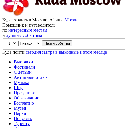
Куда сходить в Москве. Афиша
Москвы
Помощник и путеводитель
по
интересным местам
и
лучшим событиям
Куда пойти
сегодня
завтра
в выходные
в этом месяце
Выставки
Фестивали
С детьми
Активный отдых
Музыка
Шоу
Праздники
Образование
Бесплатно
Музеи
Парки
Погулять
Туристу