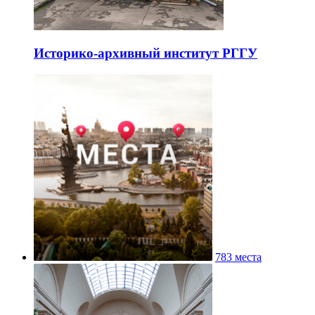
Историко-архивный институт РГГУ
783 места