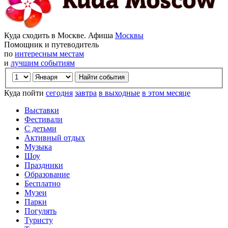
Куда сходить в Москве. Афиша
Москвы
Помощник и путеводитель
по
интересным местам
и
лучшим событиям
Куда пойти
сегодня
завтра
в выходные
в этом месяце
Выставки
Фестивали
С детьми
Активный отдых
Музыка
Шоу
Праздники
Образование
Бесплатно
Музеи
Парки
Погулять
Туристу