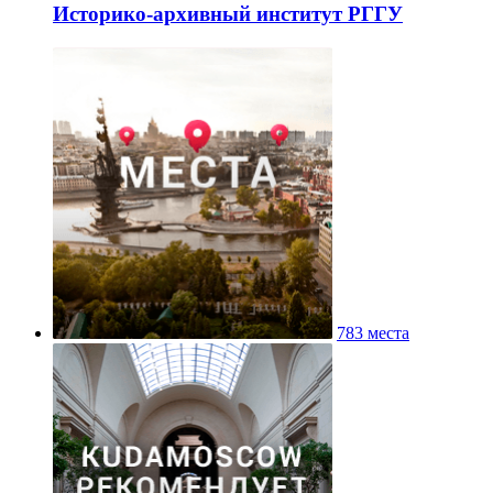
Историко-архивный институт РГГУ
783 места