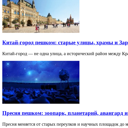
Китай-город пешком: старые улицы, храмы и Зар
Китай-город — не одна улица, а исторический район между К
Пресня пешком: зоопарк, планетарий, авангард 
Пресня меняется от старых переулков и научных площадок до 