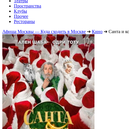
Театры
Пространства
Клубы
Прочее
Рестораны
Афиша Москвы — Куда сходить в Москве
➔
Кино
➔
Санта и к