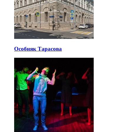
Особняк Тарасова