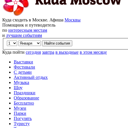
Куда сходить в Москве. Афиша
Москвы
Помощник и путеводитель
по
интересным местам
и
лучшим событиям
Куда пойти
сегодня
завтра
в выходные
в этом месяце
Выставки
Фестивали
С детьми
Активный отдых
Музыка
Шоу
Праздники
Образование
Бесплатно
Музеи
Парки
Погулять
Туристу