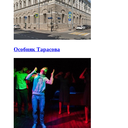
Особняк Тарасова