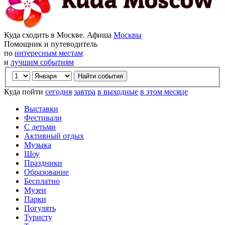
Куда сходить в Москве. Афиша
Москвы
Помощник и путеводитель
по
интересным местам
и
лучшим событиям
Куда пойти
сегодня
завтра
в выходные
в этом месяце
Выставки
Фестивали
С детьми
Активный отдых
Музыка
Шоу
Праздники
Образование
Бесплатно
Музеи
Парки
Погулять
Туристу