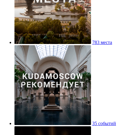
783 места
35 событий