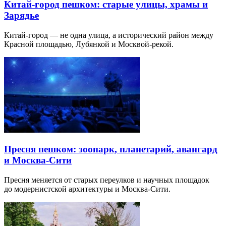
Китай-город пешком: старые улицы, храмы и
Зарядье
Китай-город — не одна улица, а исторический район между
Красной площадью, Лубянкой и Москвой-рекой.
Пресня пешком: зоопарк, планетарий, авангард
и Москва-Сити
Пресня меняется от старых переулков и научных площадок
до модернистской архитектуры и Москва-Сити.