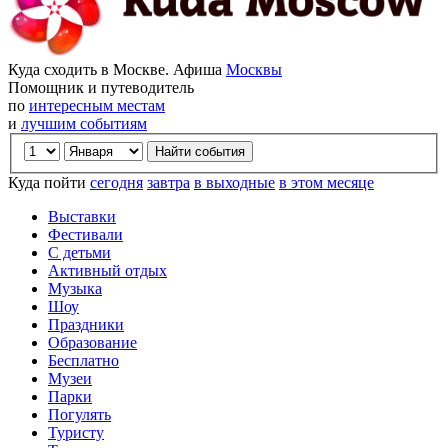
Куда сходить в Москве. Афиша
Москвы
Помощник и путеводитель
по
интересным местам
и
лучшим событиям
Куда пойти
сегодня
завтра
в выходные
в этом месяце
Выставки
Фестивали
С детьми
Активный отдых
Музыка
Шоу
Праздники
Образование
Бесплатно
Музеи
Парки
Погулять
Туристу