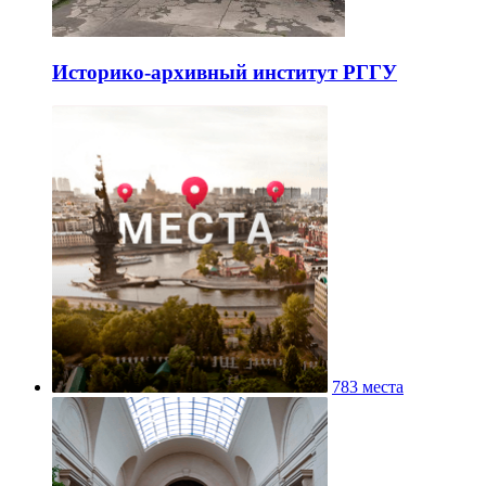
Историко-архивный институт РГГУ
783 места