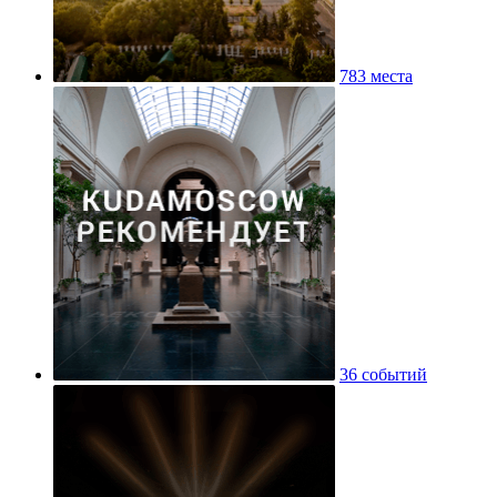
783 места
36 событий