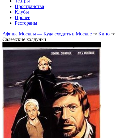
Театры
Пространства
Клубы
Прочее
Рестораны
Афиша Москвы — Куда сходить в Москве
➔
Кино
➔
Салемские колдуньи