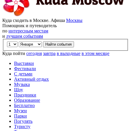
Куда сходить в Москве. Афиша
Москвы
Помощник и путеводитель
по
интересным местам
и
лучшим событиям
Куда пойти
сегодня
завтра
в выходные
в этом месяце
Выставки
Фестивали
С детьми
Активный отдых
Музыка
Шоу
Праздники
Образование
Бесплатно
Музеи
Парки
Погулять
Туристу