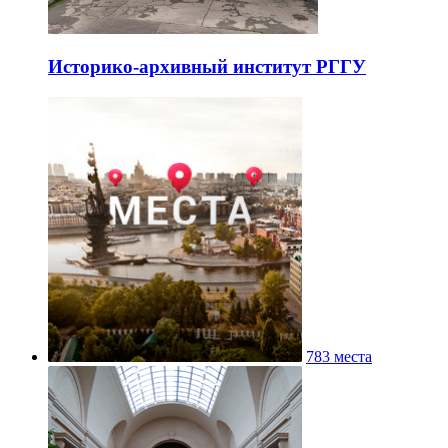
Историко-архивный институт РГГУ
783 места