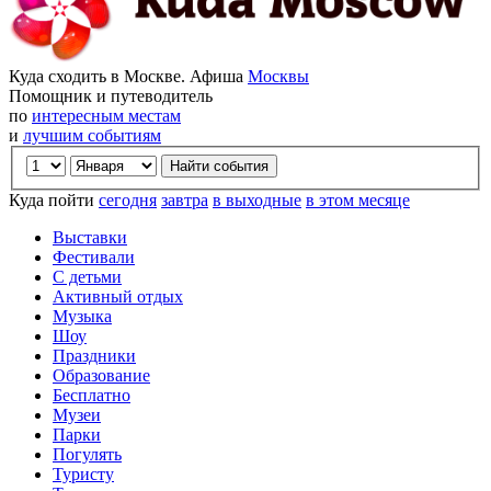
Куда сходить в Москве. Афиша
Москвы
Помощник и путеводитель
по
интересным местам
и
лучшим событиям
Куда пойти
сегодня
завтра
в выходные
в этом месяце
Выставки
Фестивали
С детьми
Активный отдых
Музыка
Шоу
Праздники
Образование
Бесплатно
Музеи
Парки
Погулять
Туристу