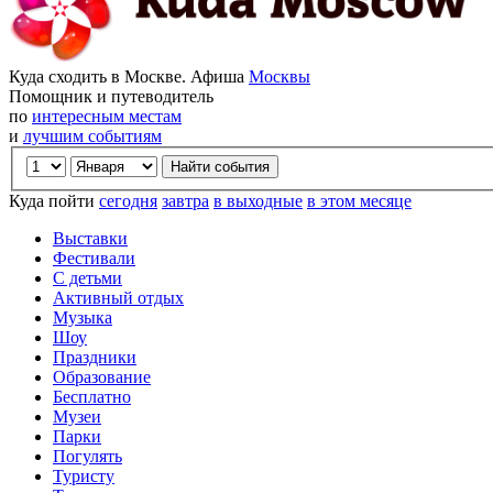
Куда сходить в Москве. Афиша
Москвы
Помощник и путеводитель
по
интересным местам
и
лучшим событиям
Куда пойти
сегодня
завтра
в выходные
в этом месяце
Выставки
Фестивали
С детьми
Активный отдых
Музыка
Шоу
Праздники
Образование
Бесплатно
Музеи
Парки
Погулять
Туристу