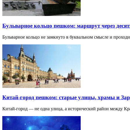
Бульварное кольцо пешком: маршрут через десят
Бульварное кольцо не замкнуто в буквальном смысле и прохо
Китай-город пешком: старые улицы, храмы и Зар
Китай-город — не одна улица, а исторический район между К