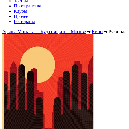
Театры
Пространства
Клубы
Прочее
Рестораны
Афиша Москвы — Куда сходить в Москве
➔
Кино
➔
Руки над 