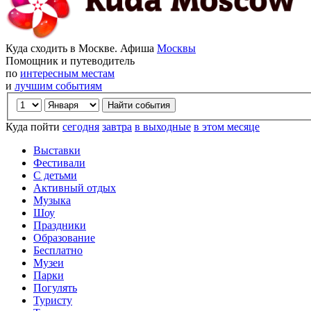
Куда сходить в Москве. Афиша
Москвы
Помощник и путеводитель
по
интересным местам
и
лучшим событиям
Куда пойти
сегодня
завтра
в выходные
в этом месяце
Выставки
Фестивали
С детьми
Активный отдых
Музыка
Шоу
Праздники
Образование
Бесплатно
Музеи
Парки
Погулять
Туристу