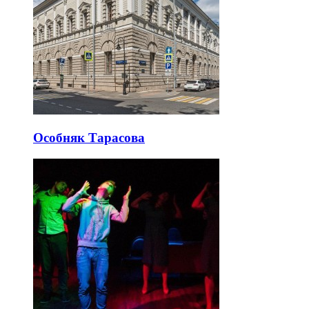
Особняк Тарасова