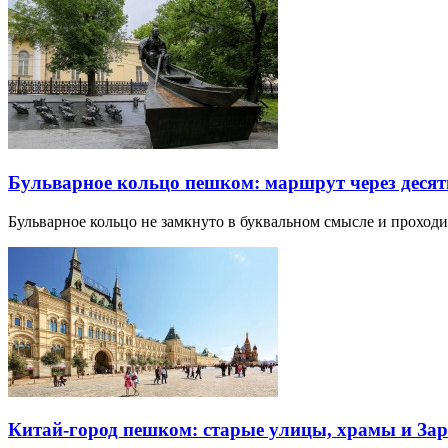
Бульварное кольцо пешком: маршрут через десят
Бульварное кольцо не замкнуто в буквальном смысле и прохо
Китай-город пешком: старые улицы, храмы и Зар