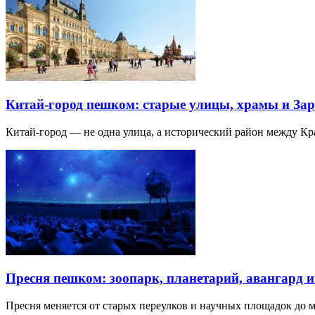
Китай-город пешком: старые улицы, храмы и Зар
Китай-город — не одна улица, а исторический район между К
Пресня пешком: зоопарк, планетарий, авангард 
Пресня меняется от старых переулков и научных площадок до 