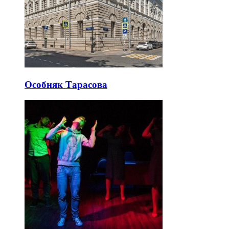
Особняк Тарасова