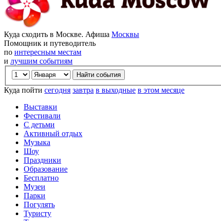
Куда сходить в Москве. Афиша
Москвы
Помощник и путеводитель
по
интересным местам
и
лучшим событиям
Куда пойти
сегодня
завтра
в выходные
в этом месяце
Выставки
Фестивали
С детьми
Активный отдых
Музыка
Шоу
Праздники
Образование
Бесплатно
Музеи
Парки
Погулять
Туристу