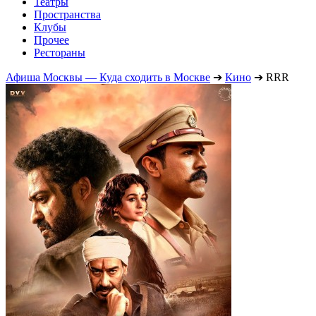
Театры
Пространства
Клубы
Прочее
Рестораны
Афиша Москвы — Куда сходить в Москве
➔
Кино
➔
RRR