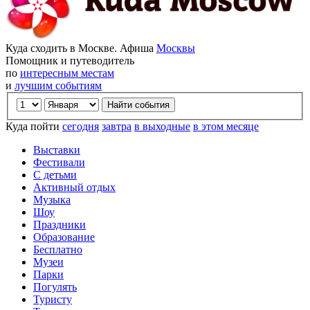
Куда сходить в Москве. Афиша
Москвы
Помощник и путеводитель
по
интересным местам
и
лучшим событиям
Куда пойти
сегодня
завтра
в выходные
в этом месяце
Выставки
Фестивали
С детьми
Активный отдых
Музыка
Шоу
Праздники
Образование
Бесплатно
Музеи
Парки
Погулять
Туристу