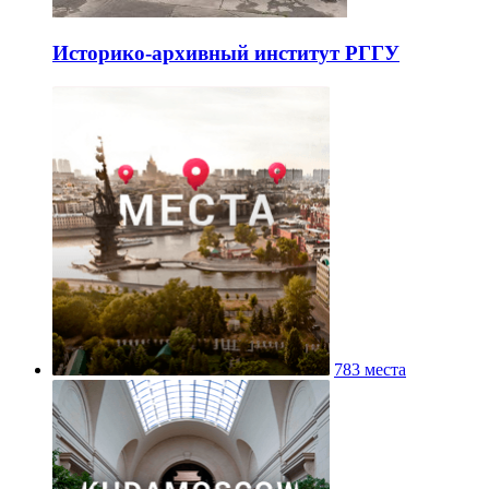
Историко-архивный институт РГГУ
783 места