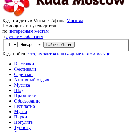
Куда сходить в Москве. Афиша
Москвы
Помощник и путеводитель
по
интересным местам
и
лучшим событиям
Куда пойти
сегодня
завтра
в выходные
в этом месяце
Выставки
Фестивали
С детьми
Активный отдых
Музыка
Шоу
Праздники
Образование
Бесплатно
Музеи
Парки
Погулять
Туристу