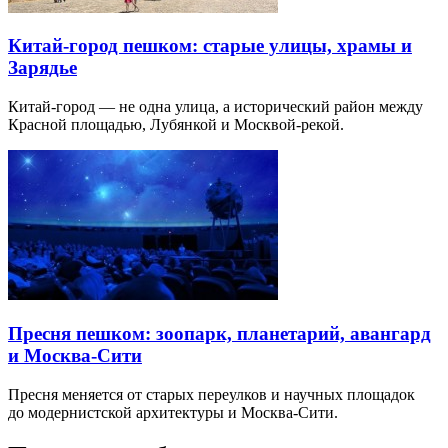
Китай-город пешком: старые улицы, храмы и
Зарядье
Китай-город — не одна улица, а исторический район между
Красной площадью, Лубянкой и Москвой-рекой.
Пресня пешком: зоопарк, планетарий, авангард
и Москва-Сити
Пресня меняется от старых переулков и научных площадок
до модернистской архитектуры и Москва-Сити.