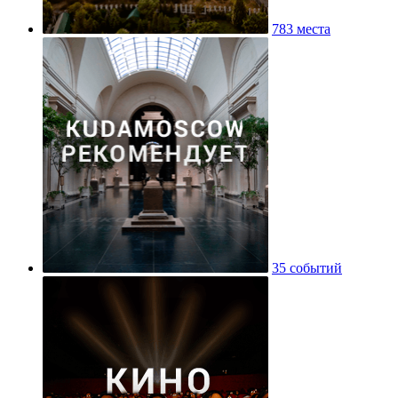
783 места
35 событий