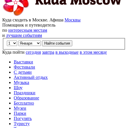
Куда сходить в Москве. Афиша
Москвы
Помощник и путеводитель
по
интересным местам
и
лучшим событиям
Куда пойти
сегодня
завтра
в выходные
в этом месяце
Выставки
Фестивали
С детьми
Активный отдых
Музыка
Шоу
Праздники
Образование
Бесплатно
Музеи
Парки
Погулять
Туристу