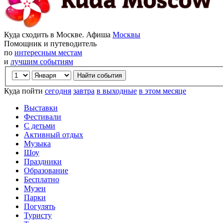
Куда сходить в Москве. Афиша
Москвы
Помощник и путеводитель
по
интересным местам
и
лучшим событиям
Куда пойти
сегодня
завтра
в выходные
в этом месяце
Выставки
Фестивали
С детьми
Активный отдых
Музыка
Шоу
Праздники
Образование
Бесплатно
Музеи
Парки
Погулять
Туристу