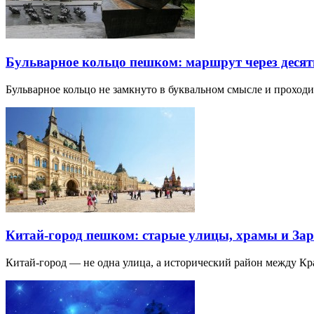
Бульварное кольцо пешком: маршрут через десят
Бульварное кольцо не замкнуто в буквальном смысле и прохо
Китай-город пешком: старые улицы, храмы и Зар
Китай-город — не одна улица, а исторический район между К