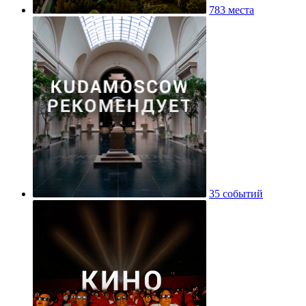
783 места
35 событий