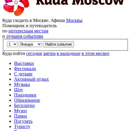
Куда сходить в Москве. Афиша
Москвы
Помощник и путеводитель
по
интересным местам
и
лучшим событиям
Куда пойти
сегодня
завтра
в выходные
в этом месяце
Выставки
Фестивали
С детьми
Активный отдых
Музыка
Шоу
Праздники
Образование
Бесплатно
Музеи
Парки
Погулять
Туристу