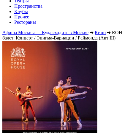
Театры
Пространства
Клубы
Прочее
Рестораны
Афиша Москвы — Куда сходить в Москве
➔
Кино
➔
ROH
балет: Концерт / Энигма-Вариации / Раймонда (Акт III)