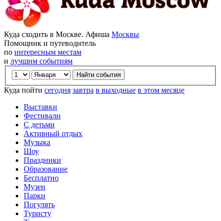
Куда сходить в Москве. Афиша
Москвы
Помощник и путеводитель
по
интересным местам
и
лучшим событиям
Куда пойти
сегодня
завтра
в выходные
в этом месяце
Выставки
Фестивали
С детьми
Активный отдых
Музыка
Шоу
Праздники
Образование
Бесплатно
Музеи
Парки
Погулять
Туристу