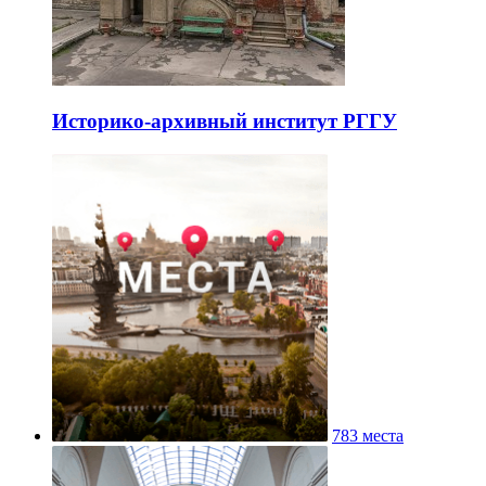
Историко-архивный институт РГГУ
783 места