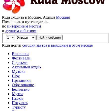
Куда сходить в Москве. Афиша
Москвы
Помощник и путеводитель
по
интересным местам
и
лучшим событиям
Куда пойти
сегодня
завтра
в выходные
в этом месяце
Выставки
Фестивали
С детьми
Активный отдых
Музыка
Шоу
Праздники
Образование
Бесплатно
Музеи
Парки
Погулять
Туристу