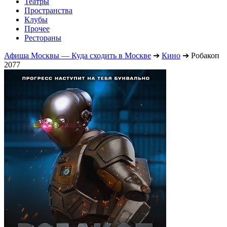
Театры
Пространства
Клубы
Прочее
Рестораны
Афиша Москвы — Куда сходить в Москве
➔
Кино
➔
Робакоп
2077