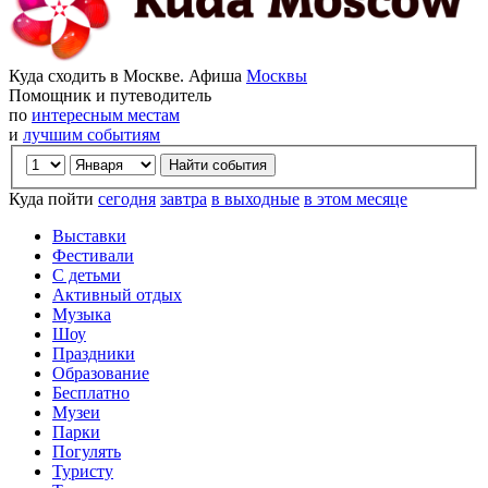
Куда сходить в Москве. Афиша
Москвы
Помощник и путеводитель
по
интересным местам
и
лучшим событиям
Куда пойти
сегодня
завтра
в выходные
в этом месяце
Выставки
Фестивали
С детьми
Активный отдых
Музыка
Шоу
Праздники
Образование
Бесплатно
Музеи
Парки
Погулять
Туристу