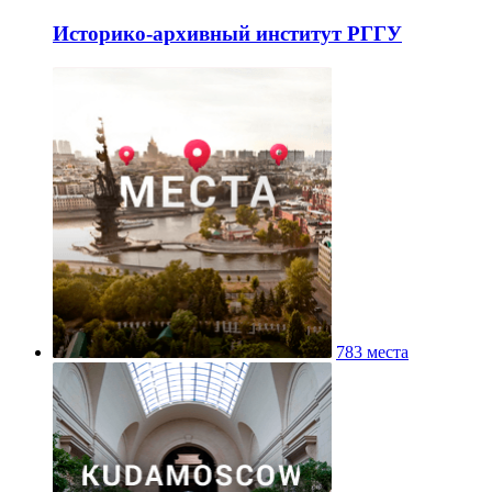
Историко-архивный институт РГГУ
783 места