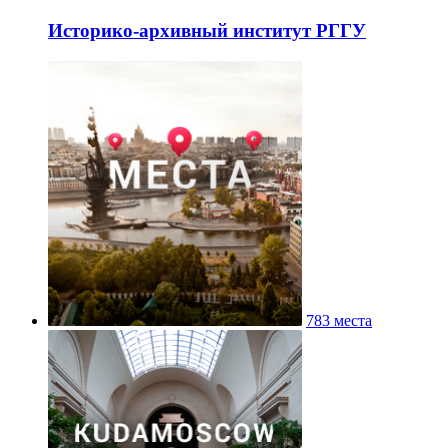
Историко-архивный институт РГГУ
783 места