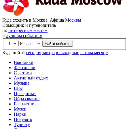
Куда сходить в Москве. Афиша
Москвы
Помощник и путеводитель
по
интересным местам
и
лучшим событиям
Куда пойти
сегодня
завтра
в выходные
в этом месяце
Выставки
Фестивали
С детьми
Активный отдых
Музыка
Шоу
Праздники
Образование
Бесплатно
Музеи
Парки
Погулять
Туристу