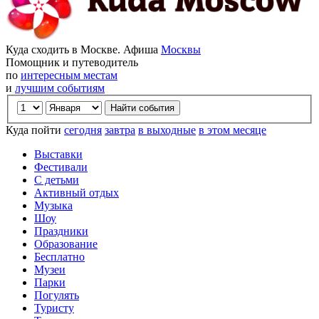
Куда сходить в Москве. Афиша
Москвы
Помощник и путеводитель
по
интересным местам
и
лучшим событиям
Куда пойти
сегодня
завтра
в выходные
в этом месяце
Выставки
Фестивали
С детьми
Активный отдых
Музыка
Шоу
Праздники
Образование
Бесплатно
Музеи
Парки
Погулять
Туристу