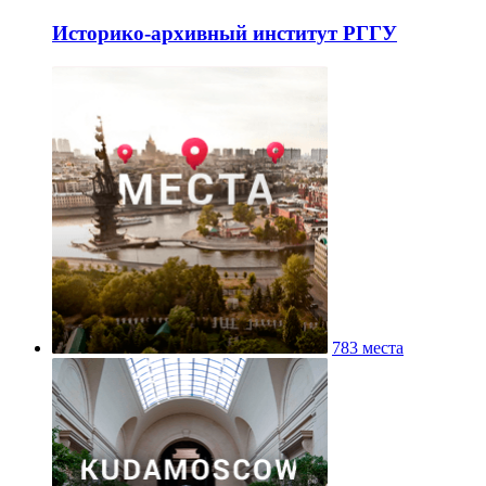
Историко-архивный институт РГГУ
783 места