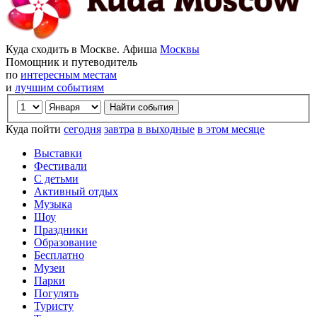
Куда сходить в Москве. Афиша
Москвы
Помощник и путеводитель
по
интересным местам
и
лучшим событиям
Куда пойти
сегодня
завтра
в выходные
в этом месяце
Выставки
Фестивали
С детьми
Активный отдых
Музыка
Шоу
Праздники
Образование
Бесплатно
Музеи
Парки
Погулять
Туристу