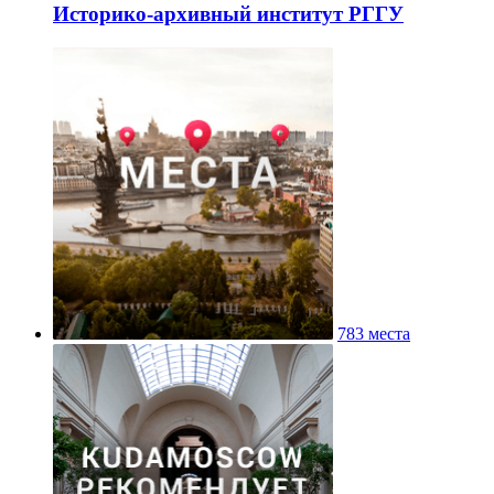
Историко-архивный институт РГГУ
783 места