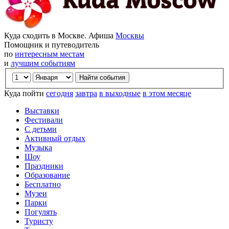
Куда сходить в Москве. Афиша
Москвы
Помощник и путеводитель
по
интересным местам
и
лучшим событиям
Куда пойти
сегодня
завтра
в выходные
в этом месяце
Выставки
Фестивали
С детьми
Активный отдых
Музыка
Шоу
Праздники
Образование
Бесплатно
Музеи
Парки
Погулять
Туристу