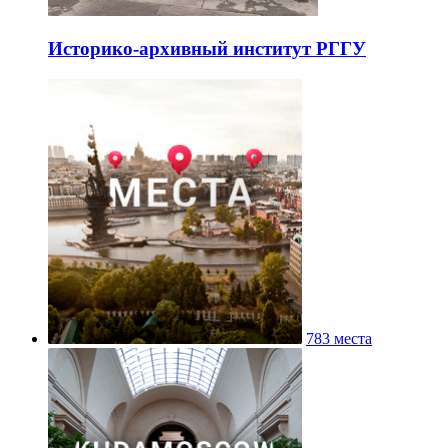
Историко-архивный институт РГГУ
783 места