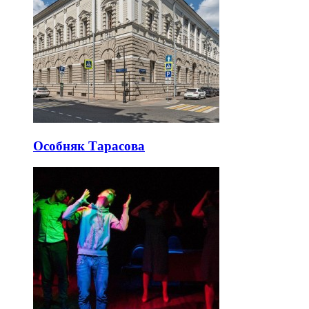
Особняк Тарасова