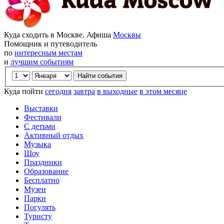
Куда сходить в Москве. Афиша
Москвы
Помощник и путеводитель
по
интересным местам
и
лучшим событиям
Куда пойти
сегодня
завтра
в выходные
в этом месяце
Выставки
Фестивали
С детьми
Активный отдых
Музыка
Шоу
Праздники
Образование
Бесплатно
Музеи
Парки
Погулять
Туристу