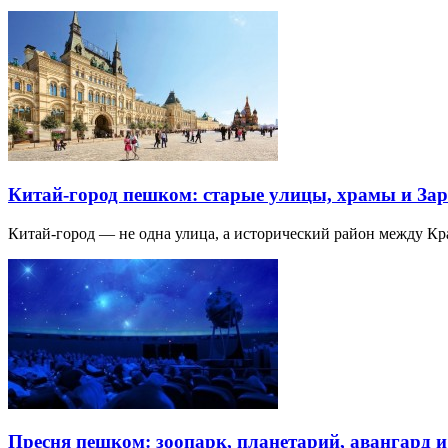
Китай-город пешком: старые улицы, храмы и Зар
Китай-город — не одна улица, а исторический район между К
Пресня пешком: зоопарк, планетарий, авангард 