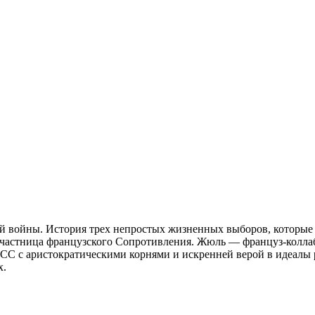
ой войны. История трех непростых жизненных выборов, которые 
 участница французского Сопротивления. Жюль — француз-коллаб
С с аристократическими корнями и искренней верой в идеалы р
х.