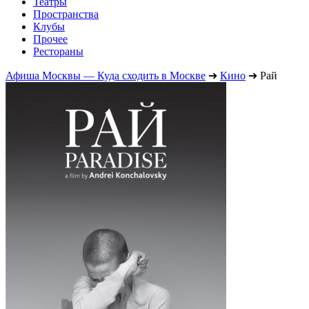
Театры
Пространства
Клубы
Прочее
Рестораны
Афиша Москвы — Куда сходить в Москве
➔
Кино
➔
Рай