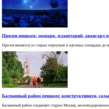
Пресня пешком: зоопарк, планетарий, авангард 
Пресня меняется от старых переулков и научных площадок до 
Басманный район пешком: конструктивизм, сады
Басманный район соединяет старую Москву, железнодорожную