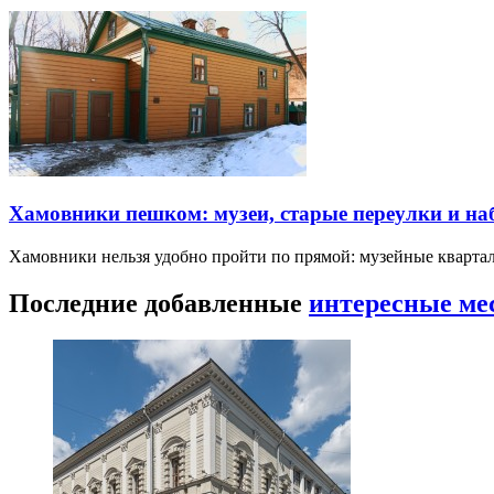
Хамовники пешком: музеи, старые переулки и н
Хамовники нельзя удобно пройти по прямой: музейные кварта
Последние добавленные
интересные ме