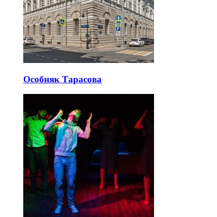
Особняк Тарасова