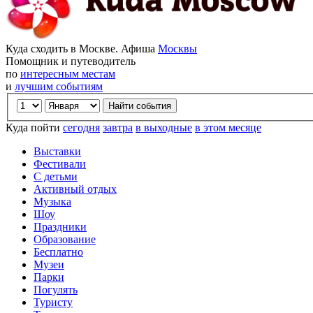
Куда сходить в Москве. Афиша
Москвы
Помощник и путеводитель
по
интересным местам
и
лучшим событиям
Куда пойти
сегодня
завтра
в выходные
в этом месяце
Выставки
Фестивали
С детьми
Активный отдых
Музыка
Шоу
Праздники
Образование
Бесплатно
Музеи
Парки
Погулять
Туристу