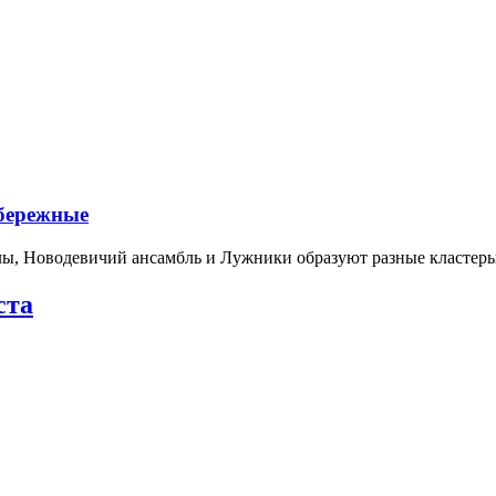
абережные
лы, Новодевичий ансамбль и Лужники образуют разные кластеры
ста