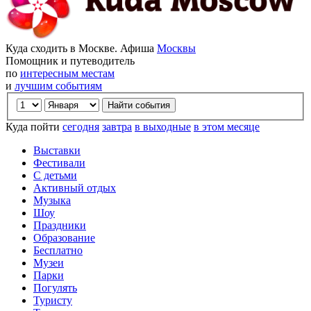
Куда сходить в Москве. Афиша
Москвы
Помощник и путеводитель
по
интересным местам
и
лучшим событиям
Куда пойти
сегодня
завтра
в выходные
в этом месяце
Выставки
Фестивали
С детьми
Активный отдых
Музыка
Шоу
Праздники
Образование
Бесплатно
Музеи
Парки
Погулять
Туристу