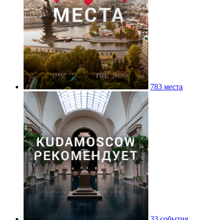
783 места
33 события