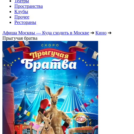
Театры
Пространства
Клубы
Прочее
Рестораны
Афиша Москвы — Куда сходить в Москве
➔
Кино
➔
Прыгучая братва