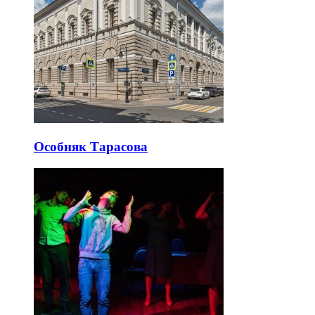
Особняк Тарасова