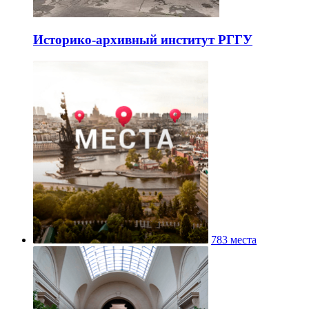
Историко-архивный институт РГГУ
783 места