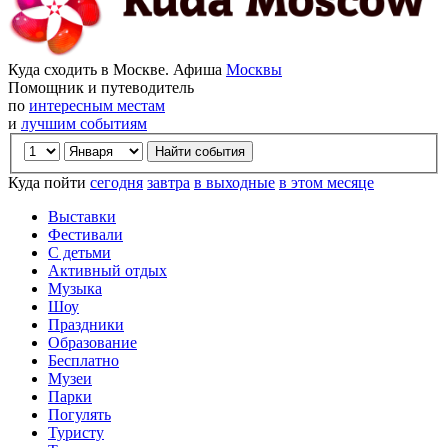
Куда сходить в Москве. Афиша
Москвы
Помощник и путеводитель
по
интересным местам
и
лучшим событиям
Куда пойти
сегодня
завтра
в выходные
в этом месяце
Выставки
Фестивали
С детьми
Активный отдых
Музыка
Шоу
Праздники
Образование
Бесплатно
Музеи
Парки
Погулять
Туристу