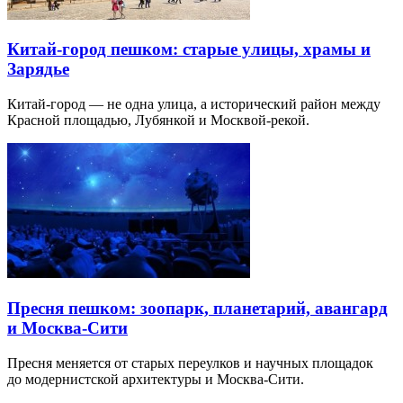
Китай-город пешком: старые улицы, храмы и
Зарядье
Китай-город — не одна улица, а исторический район между
Красной площадью, Лубянкой и Москвой-рекой.
Пресня пешком: зоопарк, планетарий, авангард
и Москва-Сити
Пресня меняется от старых переулков и научных площадок
до модернистской архитектуры и Москва-Сити.