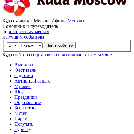
Куда сходить в Москве. Афиша
Москвы
Помощник и путеводитель
по
интересным местам
и
лучшим событиям
Куда пойти
сегодня
завтра
в выходные
в этом месяце
Выставки
Фестивали
С детьми
Активный отдых
Музыка
Шоу
Праздники
Образование
Бесплатно
Музеи
Парки
Погулять
Туристу