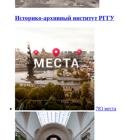
Историко-архивный институт РГГУ
783 места