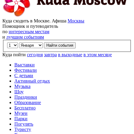
Куда сходить в Москве. Афиша
Москвы
Помощник и путеводитель
по
интересным местам
и
лучшим событиям
Куда пойти
сегодня
завтра
в выходные
в этом месяце
Выставки
Фестивали
С детьми
Активный отдых
Музыка
Шоу
Праздники
Образование
Бесплатно
Музеи
Парки
Погулять
Туристу