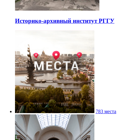
Историко-архивный институт РГГУ
783 места