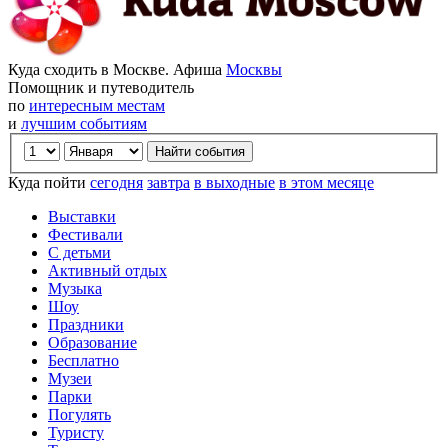
Куда сходить в Москве. Афиша
Москвы
Помощник и путеводитель
по
интересным местам
и
лучшим событиям
Куда пойти
сегодня
завтра
в выходные
в этом месяце
Выставки
Фестивали
С детьми
Активный отдых
Музыка
Шоу
Праздники
Образование
Бесплатно
Музеи
Парки
Погулять
Туристу