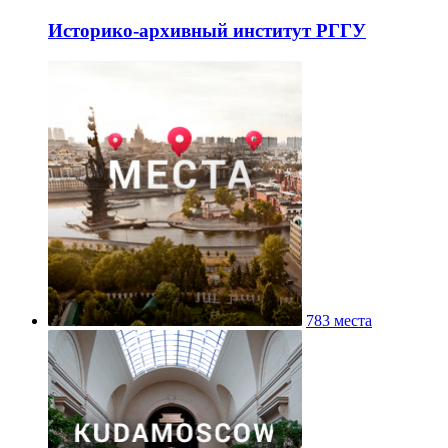
Историко-архивный институт РГГУ
783 места