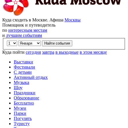
Куда сходить в Москве. Афиша
Москвы
Помощник и путеводитель
по
интересным местам
и
лучшим событиям
Куда пойти
сегодня
завтра
в выходные
в этом месяце
Выставки
Фестивали
С детьми
Активный отдых
Музыка
Шоу
Праздники
Образование
Бесплатно
Музеи
Парки
Погулять
Туристу