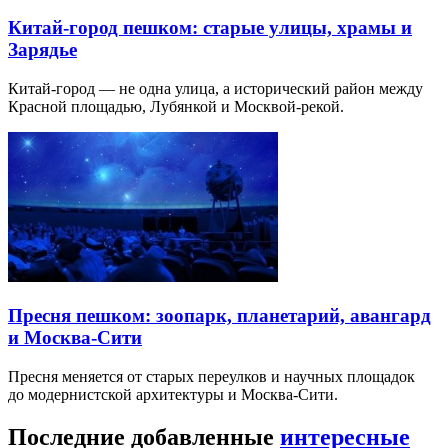
Китай-город пешком: старые улицы, храмы и
Зарядье
Китай-город — не одна улица, а исторический район между
Красной площадью, Лубянкой и Москвой-рекой.
Пресня пешком: зоопарк, планетарий, авангард
и Москва-Сити
Пресня меняется от старых переулков и научных площадок
до модернистской архитектуры и Москва-Сити.
Последние добавленные
интересные