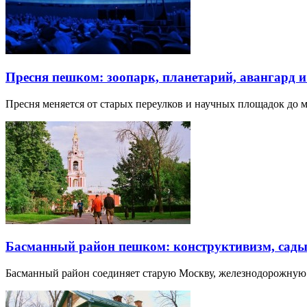
Пресня пешком: зоопарк, планетарий, авангард 
Пресня меняется от старых переулков и научных площадок до 
Басманный район пешком: конструктивизм, сады
Басманный район соединяет старую Москву, железнодорожную