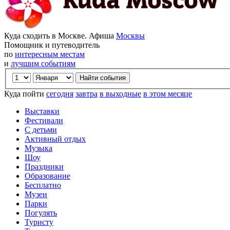
Куда сходить в Москве. Афиша
Москвы
Помощник и путеводитель
по
интересным местам
и
лучшим событиям
Куда пойти
сегодня
завтра
в выходные
в этом месяце
Выставки
Фестивали
С детьми
Активный отдых
Музыка
Шоу
Праздники
Образование
Бесплатно
Музеи
Парки
Погулять
Туристу