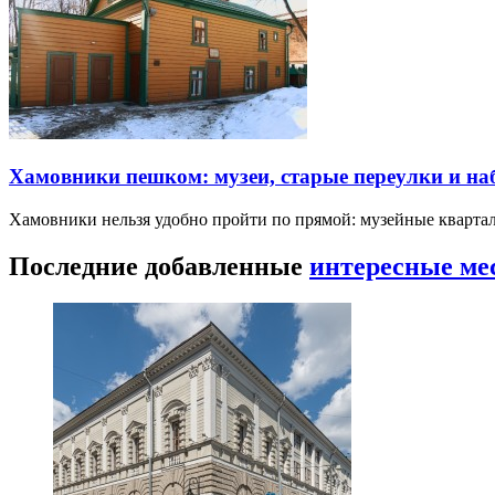
Хамовники пешком: музеи, старые переулки и н
Хамовники нельзя удобно пройти по прямой: музейные кварта
Последние добавленные
интересные ме