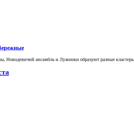
абережные
лы, Новодевичий ансамбль и Лужники образуют разные кластеры
ста