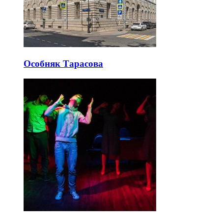
Особняк Тарасова