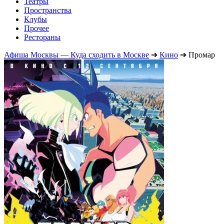
Театры
Пространства
Клубы
Прочее
Рестораны
Афиша Москвы — Куда сходить в Москве
➔
Кино
➔
Промар