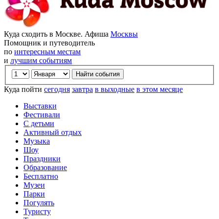
Куда сходить в Москве. Афиша
Москвы
Помощник и путеводитель
по
интересным местам
и
лучшим событиям
Куда пойти
сегодня
завтра
в выходные
в этом месяце
Выставки
Фестивали
С детьми
Активный отдых
Музыка
Шоу
Праздники
Образование
Бесплатно
Музеи
Парки
Погулять
Туристу