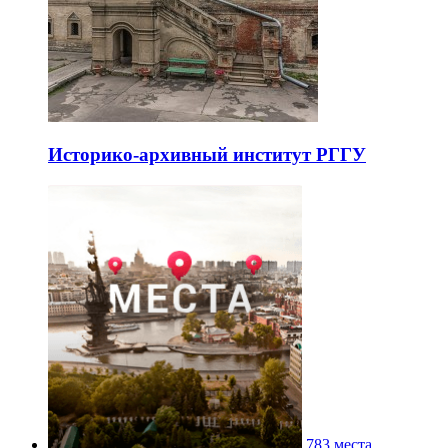
Историко-архивный институт РГГУ
783 места