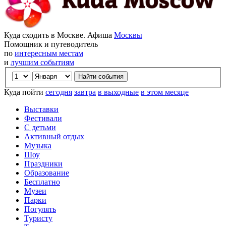
Куда сходить в Москве. Афиша
Москвы
Помощник и путеводитель
по
интересным местам
и
лучшим событиям
Куда пойти
сегодня
завтра
в выходные
в этом месяце
Выставки
Фестивали
С детьми
Активный отдых
Музыка
Шоу
Праздники
Образование
Бесплатно
Музеи
Парки
Погулять
Туристу