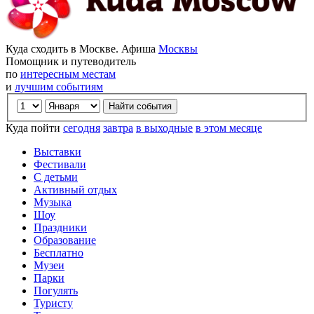
Куда сходить в Москве. Афиша
Москвы
Помощник и путеводитель
по
интересным местам
и
лучшим событиям
Куда пойти
сегодня
завтра
в выходные
в этом месяце
Выставки
Фестивали
С детьми
Активный отдых
Музыка
Шоу
Праздники
Образование
Бесплатно
Музеи
Парки
Погулять
Туристу