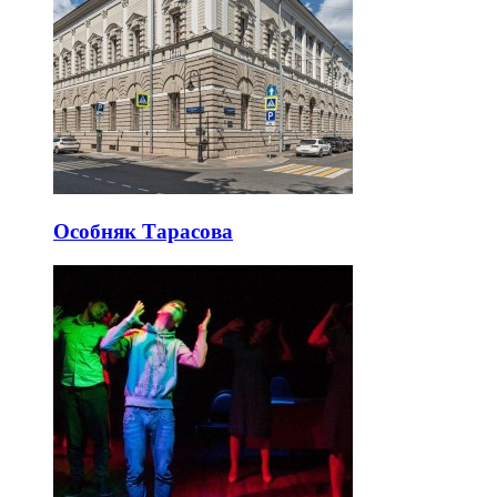
Особняк Тарасова