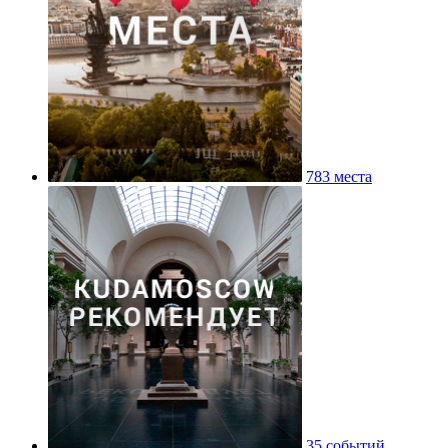
783 места
35 событий