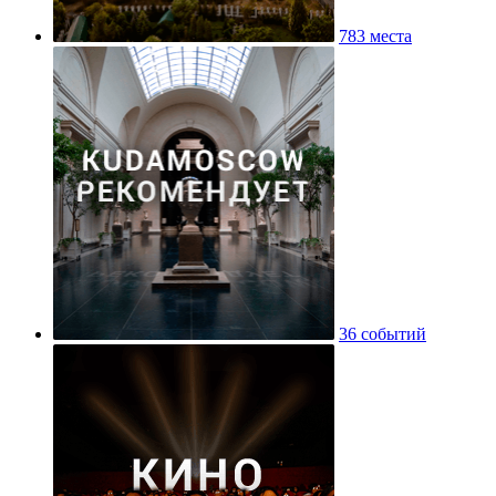
783 места
36 событий