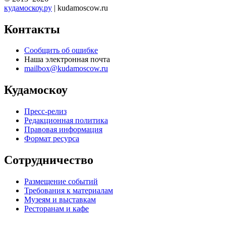
кудамоскоу.ру
| kudamoscow.ru
Контакты
Сообщить об ошибке
Наша электронная почта
mailbox@kudamoscow.ru
Кудамоскоу
Пресс-релиз
Редакционная политика
Правовая информация
Формат ресурса
Сотрудничество
Размещение событий
Требования к материалам
Музеям и выставкам
Ресторанам и кафе