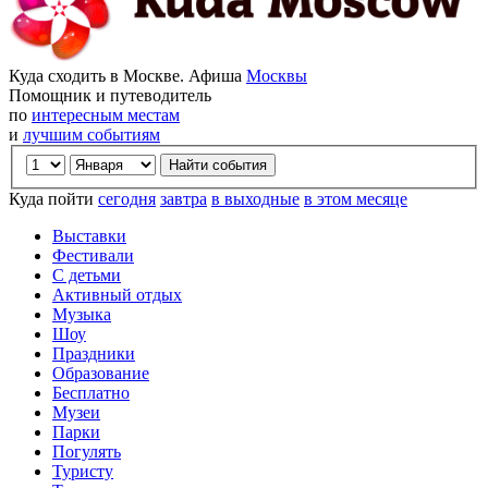
Куда сходить в Москве. Афиша
Москвы
Помощник и путеводитель
по
интересным местам
и
лучшим событиям
Куда пойти
сегодня
завтра
в выходные
в этом месяце
Выставки
Фестивали
С детьми
Активный отдых
Музыка
Шоу
Праздники
Образование
Бесплатно
Музеи
Парки
Погулять
Туристу