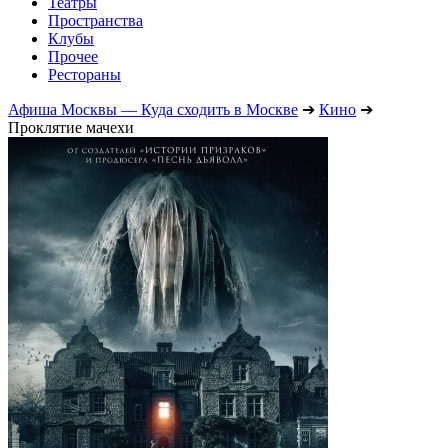
Театры
Пространства
Клубы
Прочее
Рестораны
Афиша Москвы — Куда сходить в Москве
➔
Кино
➔
Проклятие мачехи