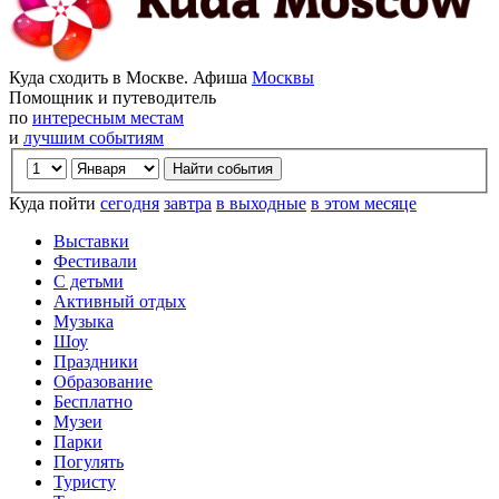
Куда сходить в Москве. Афиша
Москвы
Помощник и путеводитель
по
интересным местам
и
лучшим событиям
Куда пойти
сегодня
завтра
в выходные
в этом месяце
Выставки
Фестивали
С детьми
Активный отдых
Музыка
Шоу
Праздники
Образование
Бесплатно
Музеи
Парки
Погулять
Туристу