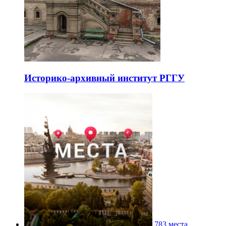
Историко-архивный институт РГГУ
783 места