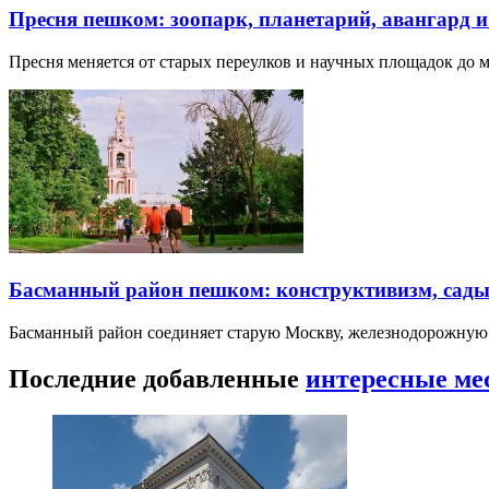
Пресня пешком: зоопарк, планетарий, авангард 
Пресня меняется от старых переулков и научных площадок до 
Басманный район пешком: конструктивизм, сады
Басманный район соединяет старую Москву, железнодорожную
Последние добавленные
интересные ме