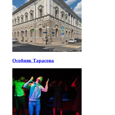
Особняк Тарасова