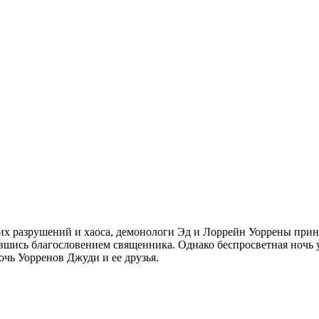
 разрушений и хаоса, демонологи Эд и Лоррейн Уоррены прино
ившись благословением священника. Однако беспросветная ночь 
чь Уорренов Джуди и ее друзья.