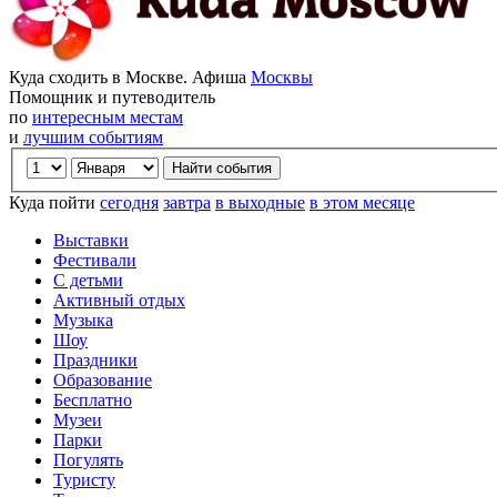
Куда сходить в Москве. Афиша
Москвы
Помощник и путеводитель
по
интересным местам
и
лучшим событиям
Куда пойти
сегодня
завтра
в выходные
в этом месяце
Выставки
Фестивали
С детьми
Активный отдых
Музыка
Шоу
Праздники
Образование
Бесплатно
Музеи
Парки
Погулять
Туристу