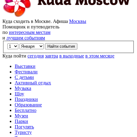
Куда сходить в Москве. Афиша
Москвы
Помощник и путеводитель
по
интересным местам
и
лучшим событиям
Куда пойти
сегодня
завтра
в выходные
в этом месяце
Выставки
Фестивали
С детьми
Активный отдых
Музыка
Шоу
Праздники
Образование
Бесплатно
Музеи
Парки
Погулять
Туристу