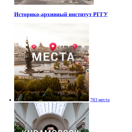
Историко-архивный институт РГГУ
783 места