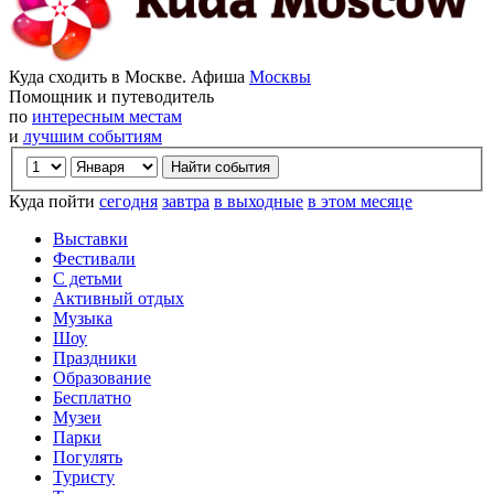
Куда сходить в Москве. Афиша
Москвы
Помощник и путеводитель
по
интересным местам
и
лучшим событиям
Куда пойти
сегодня
завтра
в выходные
в этом месяце
Выставки
Фестивали
С детьми
Активный отдых
Музыка
Шоу
Праздники
Образование
Бесплатно
Музеи
Парки
Погулять
Туристу