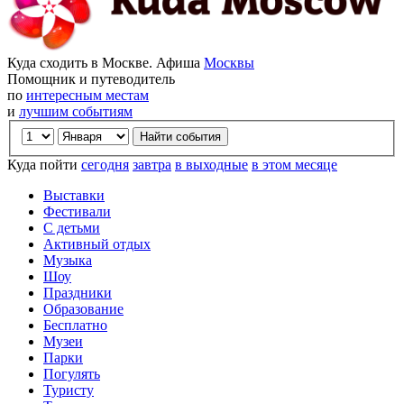
Куда сходить в Москве. Афиша
Москвы
Помощник и путеводитель
по
интересным местам
и
лучшим событиям
Куда пойти
сегодня
завтра
в выходные
в этом месяце
Выставки
Фестивали
С детьми
Активный отдых
Музыка
Шоу
Праздники
Образование
Бесплатно
Музеи
Парки
Погулять
Туристу