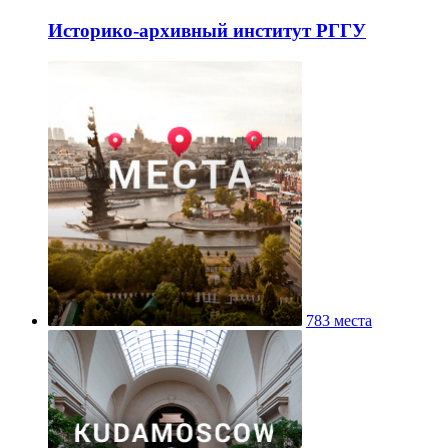
Историко-архивный институт РГГУ
783 места