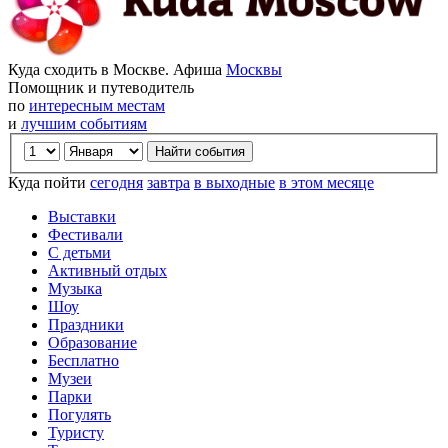
Куда сходить в Москве. Афиша
Москвы
Помощник и путеводитель
по
интересным местам
и
лучшим событиям
Куда пойти
сегодня
завтра
в выходные
в этом месяце
Выставки
Фестивали
С детьми
Активный отдых
Музыка
Шоу
Праздники
Образование
Бесплатно
Музеи
Парки
Погулять
Туристу