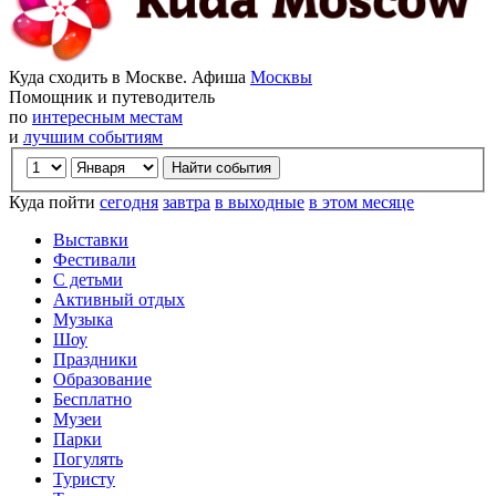
Куда сходить в Москве. Афиша
Москвы
Помощник и путеводитель
по
интересным местам
и
лучшим событиям
Куда пойти
сегодня
завтра
в выходные
в этом месяце
Выставки
Фестивали
С детьми
Активный отдых
Музыка
Шоу
Праздники
Образование
Бесплатно
Музеи
Парки
Погулять
Туристу