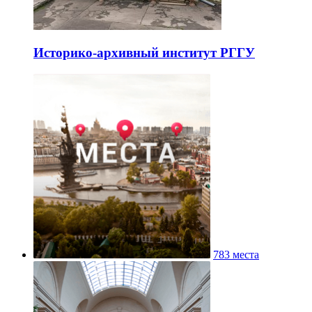
Историко-архивный институт РГГУ
783 места