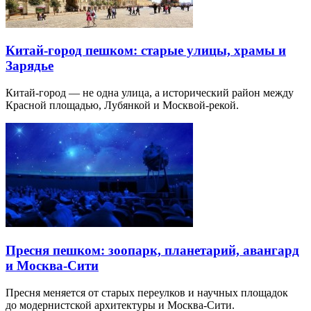
Китай-город пешком: старые улицы, храмы и
Зарядье
Китай-город — не одна улица, а исторический район между
Красной площадью, Лубянкой и Москвой-рекой.
Пресня пешком: зоопарк, планетарий, авангард
и Москва-Сити
Пресня меняется от старых переулков и научных площадок
до модернистской архитектуры и Москва-Сити.