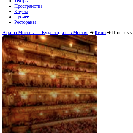
Театры
Пространства
Клубы
Прочее
Рестораны
Афиша Москвы — Куда сходить в Москве
➔
Кино
➔
Программ