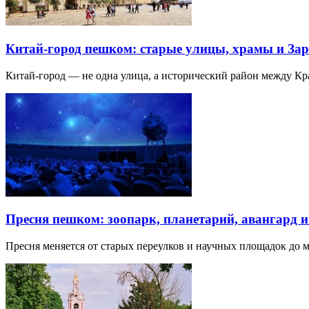
Китай-город пешком: старые улицы, храмы и Зар
Китай-город — не одна улица, а исторический район между К
Пресня пешком: зоопарк, планетарий, авангард 
Пресня меняется от старых переулков и научных площадок до 