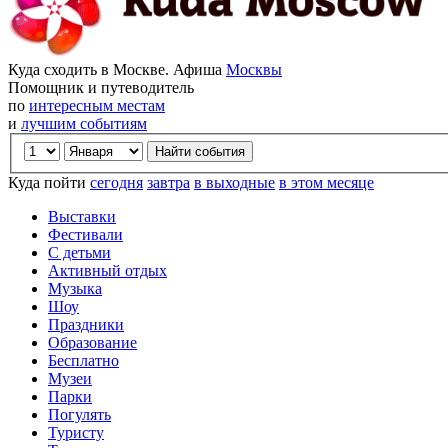
Куда сходить в Москве. Афиша
Москвы
Помощник и путеводитель
по
интересным местам
и
лучшим событиям
Куда пойти
сегодня
завтра
в выходные
в этом месяце
Выставки
Фестивали
С детьми
Активный отдых
Музыка
Шоу
Праздники
Образование
Бесплатно
Музеи
Парки
Погулять
Туристу