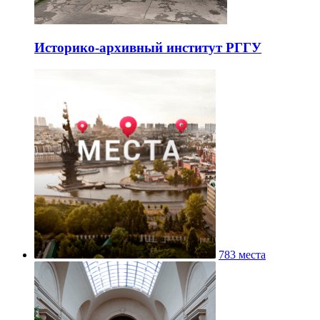
Историко-архивный институт РГГУ
783 места