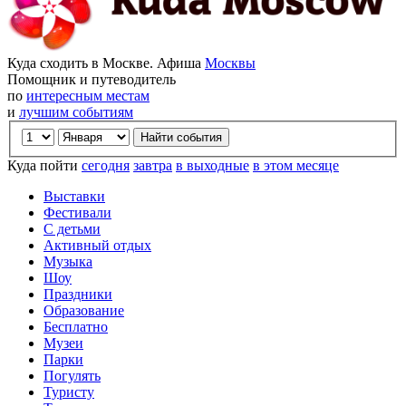
Куда сходить в Москве. Афиша
Москвы
Помощник и путеводитель
по
интересным местам
и
лучшим событиям
Куда пойти
сегодня
завтра
в выходные
в этом месяце
Выставки
Фестивали
С детьми
Активный отдых
Музыка
Шоу
Праздники
Образование
Бесплатно
Музеи
Парки
Погулять
Туристу