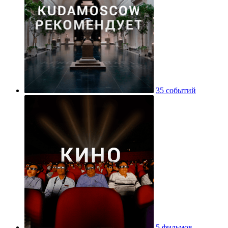
35 событий
5 фильмов